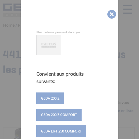
Home
/
Produits
/ Pieces detachées Monte Materiaux | GEDA
Illustrations peuvent diverger
441 Zubehörteile für:
Tous
les produits
Convient aux produits
suivants:
GEDA 200 Z
Sélectionner la vue:
Vue d'ensemble
Vue en liste
GEDA 200 Z COMFORT
GEDA LIFT 250 COMFORT
RÉCEPTACLE DE