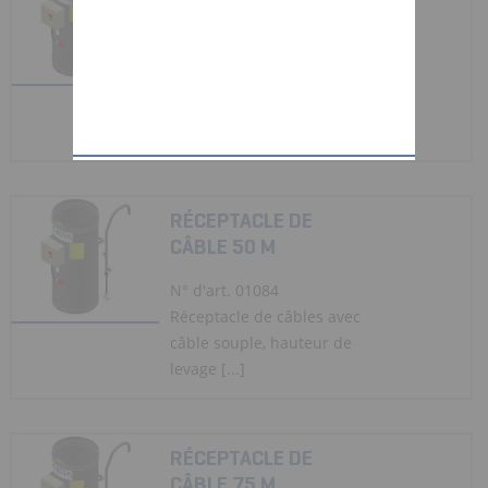
CÂBLE 25 M
N° d'art. 01083
Réceptacle de câbles avec
câble souple, hauteur de
levage [...]
RÉCEPTACLE DE
CÂBLE 50 M
N° d'art. 01084
Réceptacle de câbles avec
câble souple, hauteur de
levage [...]
RÉCEPTACLE DE
CÂBLE 75 M