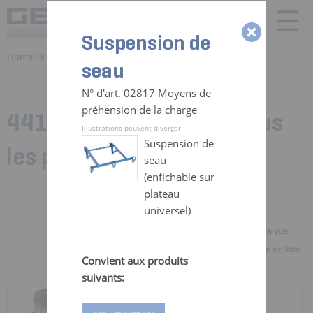
Suspension de
Home
/
Produits
/ Pieces detachées Monte Materiaux | GEDA
seau
N° d'art. 02817 Moyens de
préhension de la charge
441 Zubehörteile für:
Tous
Illustrations peuvent diverger
Suspension de
les produits
seau
(enfichable sur
plateau
universel)
Sélectionner la vue:
Vue d'ensemble
Vue en liste
Convient aux produits
suivants:
RÉCEPTACLE DE