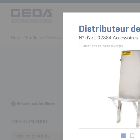
Produits
Univers d’utilisation
Distributeur de
N° d'art. 02884 Accessoires
Home
/
Produits
/ Pieces detachées Monte Materiaux | GEDA
Illustrations peuvent diverger
441 Zubehö
Effacer tous les filtres
TYPE DE PRODUIT