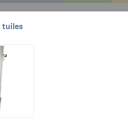
GEDA CENTRAL
GEDA Original
Références
Servi
 tuiles
rteile für:
Tous les produits
RÉCEPTACLE DE CÂBLE 25 M
N° d'art. 01083