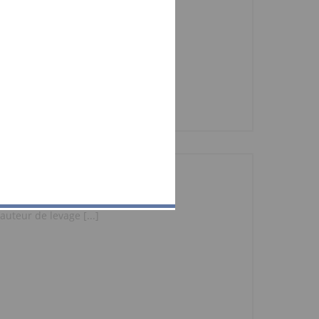
uteur de levage [...]
uteur de levage [...]