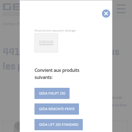
Home
/
Produits
/ Pieces detachées Monte Materiaux | GEDA
Illustrations peuvent diverger
441 Zubehörteile für:
Tous
les produits
Convient aux produits
suivants:
GEDA FIXLIFT 250
Sélectionner la vue:
Vue d'ensemble
Vue en liste
GEDA REMONTE-PENTE
GEDA LIFT 200 STANDARD
RÉCEPTACLE DE