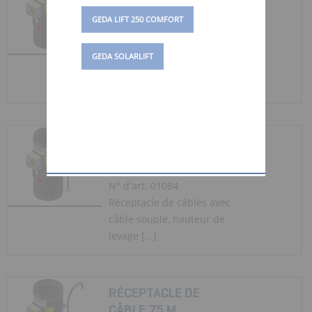
CÂBLE 25 M
GEDA LIFT 250 COMFORT
N° d'art. 01083
Réceptacle de câbles avec
GEDA SOLARLIFT
câble souple, hauteur de
levage [...]
RÉCEPTACLE DE
CÂBLE 50 M
N° d'art. 01084
Réceptacle de câbles avec
câble souple, hauteur de
levage [...]
RÉCEPTACLE DE
CÂBLE 75 M