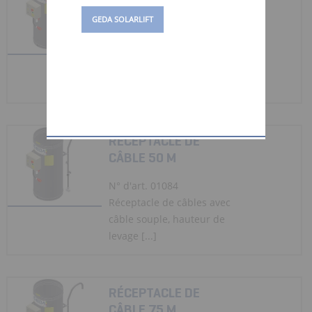
CÂBLE 25 M
GEDA SOLARLIFT
N° d'art. 01083
Réceptacle de câbles avec
câble souple, hauteur de
levage [...]
RÉCEPTACLE DE
CÂBLE 50 M
N° d'art. 01084
Réceptacle de câbles avec
câble souple, hauteur de
levage [...]
RÉCEPTACLE DE
CÂBLE 75 M