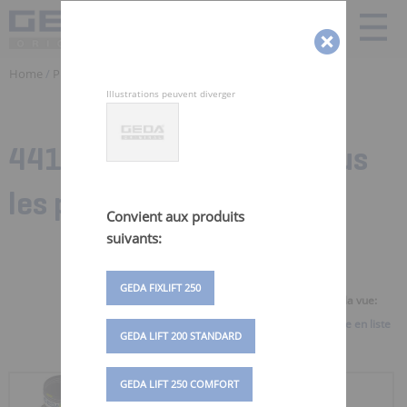
Home
/
Produits
/ Pieces detachées Monte Materiaux | GEDA
Illustrations peuvent diverger
441 Zubehörteile für:
Tous
les produits
Convient aux produits
suivants:
GEDA FIXLIFT 250
Sélectionner la vue:
Vue d'ensemble
Vue en liste
GEDA LIFT 200 STANDARD
GEDA LIFT 250 COMFORT
RÉCEPTACLE DE