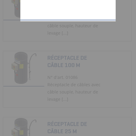
N° d'art. 01085
Réceptacle de câbles avec
câble souple, hauteur de
levage [...]
RÉCEPTACLE DE
CÂBLE 100 M
N° d'art. 01086
Réceptacle de câbles avec
câble souple, hauteur de
levage [...]
RÉCEPTACLE DE
CÂBLE 25 M