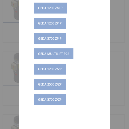
CÂBLE 25 M
GEDA 1200 ZM P
N° d'art. 01083
Réceptacle de câbles avec
GEDA 1200 ZP P
câble souple, hauteur de
levage [...]
GEDA 3700 ZP P
GEDA MULTILIFT P22
RÉCEPTACLE DE
CÂBLE 50 M
GEDA 1200 Z/ZP
N° d'art. 01084
Réceptacle de câbles avec
GEDA 2500 Z/ZP
câble souple, hauteur de
levage [...]
GEDA 3700 Z/ZP
RÉCEPTACLE DE
CÂBLE 75 M