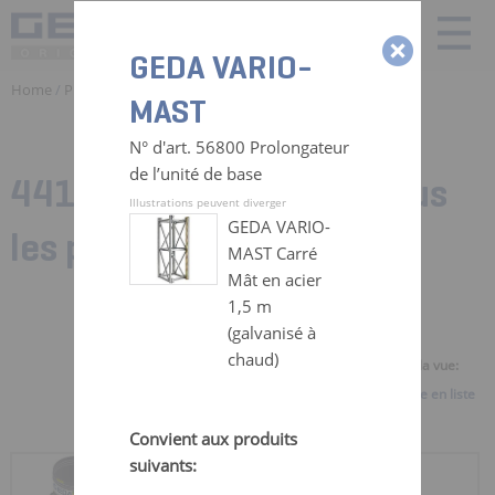
GEDA VARIO-
Home
/
Produits
/ Pieces detachées Monte Materiaux | GEDA
MAST
N° d'art. 56800 Prolongateur
de l’unité de base
441 Zubehörteile für:
Tous
Illustrations peuvent diverger
GEDA VARIO-
les produits
MAST Carré
Mât en acier
1,5 m
(galvanisé à
chaud)
Sélectionner la vue:
Vue d'ensemble
Vue en liste
Convient aux produits
suivants:
RÉCEPTACLE DE