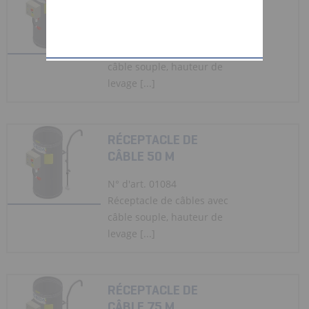
CÂBLE 25 M
N° d'art. 01083
Réceptacle de câbles avec
câble souple, hauteur de
levage [...]
RÉCEPTACLE DE
CÂBLE 50 M
N° d'art. 01084
Réceptacle de câbles avec
câble souple, hauteur de
levage [...]
RÉCEPTACLE DE
CÂBLE 75 M