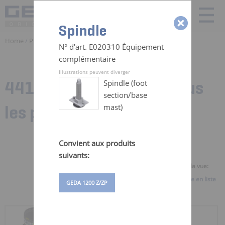
Spindle
Home
/
Produits
/ Pieces detachées Monte Materiaux | GEDA
N° d'art. E020310 Équipement
complémentaire
Illustrations peuvent diverger
441 Zubehörteile für:
Tous
Spindle (foot
section/base
les produits
mast)
Convient aux produits
suivants:
Sélectionner la vue:
Vue d'ensemble
Vue en liste
GEDA 1200 Z/ZP
RÉCEPTACLE DE