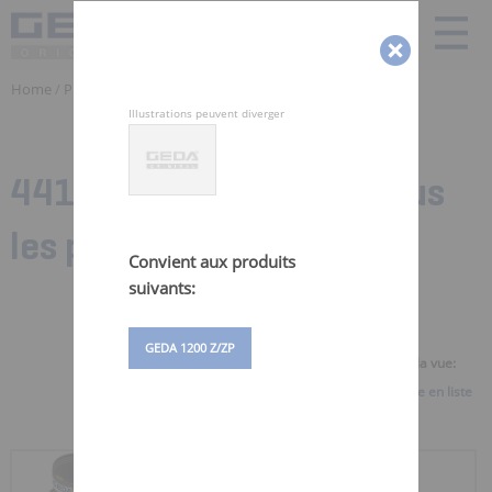
Home
/
Produits
/ Pieces detachées Monte Materiaux | GEDA
Illustrations peuvent diverger
441 Zubehörteile für:
Tous
les produits
Convient aux produits
suivants:
GEDA 1200 Z/ZP
Sélectionner la vue:
Vue d'ensemble
Vue en liste
RÉCEPTACLE DE