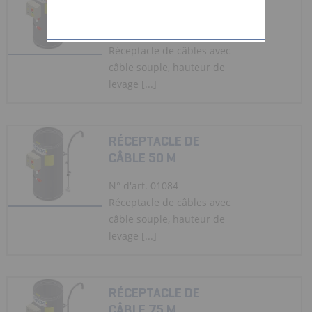
CÂBLE 25 M
N° d'art. 01083
Réceptacle de câbles avec
câble souple, hauteur de
levage [...]
RÉCEPTACLE DE
CÂBLE 50 M
N° d'art. 01084
Réceptacle de câbles avec
câble souple, hauteur de
levage [...]
RÉCEPTACLE DE
CÂBLE 75 M