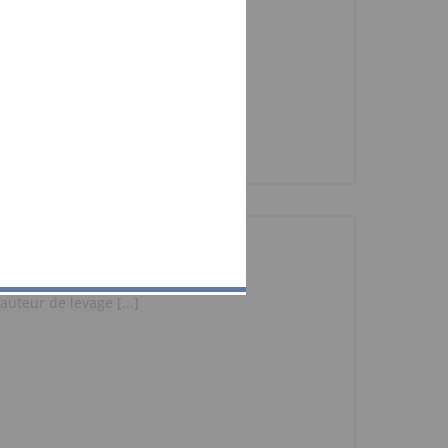
uteur de levage [...]
uteur de levage [...]