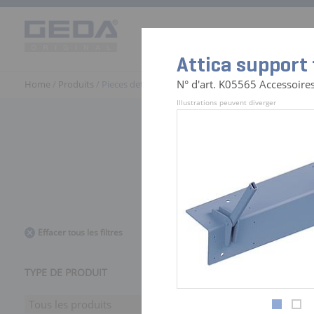
Produits
Univers d’utilisation
Attica support
N° d'art. K05565 Accessoire
Home
/
Produits
/ Pieces detachées Monte Materiaux | GEDA
Illustrations peuvent diverger
441 Zubehö
Effacer tous les filtres
TYPE DE PRODUIT