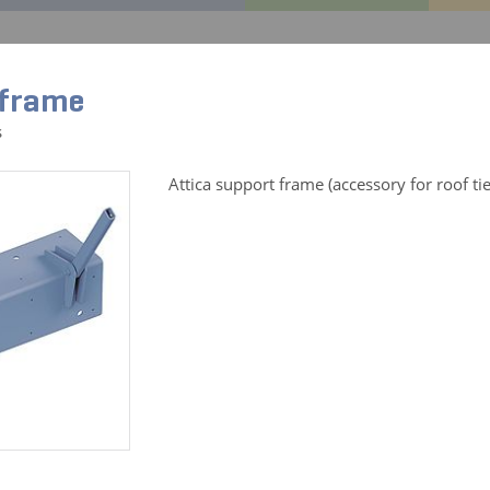
GEDA CENTRAL
GEDA Original
Références
Servi
 frame
s
Attica support frame (accessory for roof tie
rteile für:
Tous les produits
RÉCEPTACLE DE CÂBLE 25 M
N° d'art. 01083