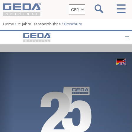
Home
/
25 Jahre Transportbühne
/ Broschüre