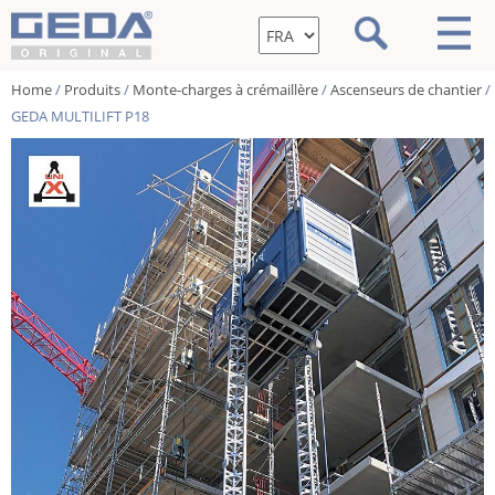
Home
/
Produits
/
Monte-charges à crémaillère
/
Ascenseurs de chantier
/
GEDA MULTILIFT P18