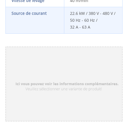
Vitesse de levage
40 m/min
Source de courant
22.6 kW
/
380 V
-
480 V
/
50 Hz
-
60 Hz
/
32 A - 63 A