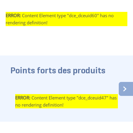
ERROR:
Content Element type "dce_dceuid60" has no
rendering definition!
Points forts des produits
ERROR:
Content Element type "dce_dceuid47" has
no rendering definition!