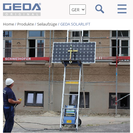
Home
/
Produkte
/
Seilaufzüge
/ GEDA SOLARLIFT