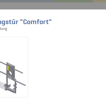
EDA Central
GEDA Original
Referenzen
Service
ngstür "Comfort"
stung
rteile für:
Alle Produkte
KABELTOPF 25 M
Art.-Nr. 01083