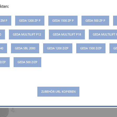
Kabeltopf mit Schleppkabel 25 m Förder
kten:
 ZM P
GEDA 1200 ZP P
GEDA 1500 ZP P
GEDA 500 ZP P
0
GEDA MULTILIFT P12
GEDA MULTILIFT P18
GEDA MULTILIFT 
40
GEDA SBL 2000
GEDA 1200 Z/ZP
GEDA 1500 Z/ZP
GE
KABELTOPF 50 M
Z/ZP
GEDA 500 Z/ZP
Art.-Nr. 01084
Kabeltopf mit Schleppkabel 50 m Förder
ZUBEHÖR URL KOPIEREN