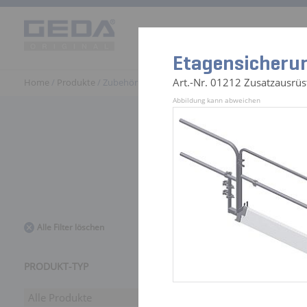
Produkte
Einsatzwelten
G
Etagensicheru
Art.-Nr. 01212 Zusatzausrü
Home
/
Produkte
/ Zubehör
Abbildung kann abweichen
441 Zubehö
Alle Filter löschen
PRODUKT-TYP