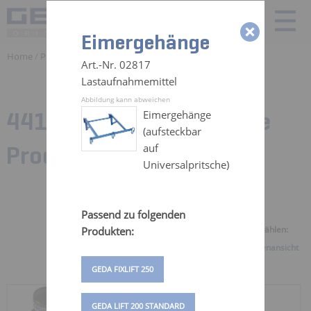
Eimergehänge
Home
/
Produkte
/ Zubehör
Art.-Nr. 02817
Lastaufnahmemittel
Abbildung kann abweichen
441 Zubehörteile für:
Alle
Eimergehänge
(aufsteckbar
Produkte
auf
Universalpritsche)
Passend zu folgenden
Ansicht auswählen:
Produkten:
Galerieansicht
Listenansicht
GEDA FIXLIFT 250
KABELTOPF 25 M
GEDA LIFT 200 STANDARD