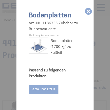
Bodenplatten
Home
/
Produkte
/ Zubehör
Art.-Nr. 1186335 Zubehör zu
Bühnenvariante
Abbildung kann abweichen
441 Zubehörteile für:
Alle
Bodenplatten
(1700 kg) zu
Produkte
Fußteil
Passend zu folgenden
Produkten:
Ansicht auswählen:
Galerieansicht
Listenansicht
GEDA 1500 Z/ZP F
KABELTOPF 25 M