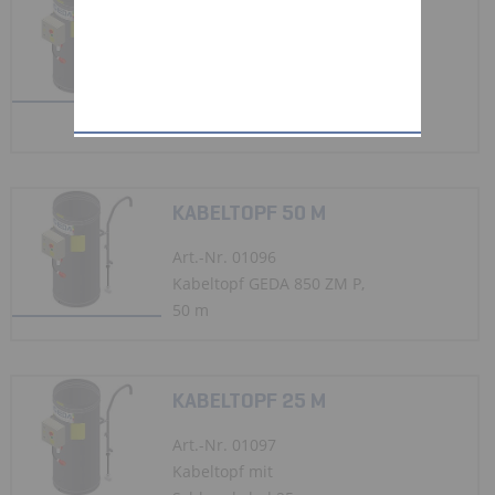
Art.-Nr. 01090
Kabeltopf mit
Schleppkabel 100 m
Förderhöhe
KABELTOPF 50 M
Art.-Nr. 01096
Kabeltopf GEDA 850 ZM P,
50 m
KABELTOPF 25 M
Art.-Nr. 01097
Kabeltopf mit