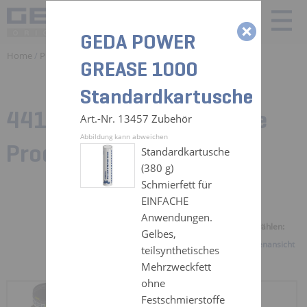
GEDA POWER
Home
/
Produkte
/ Zubehör
GREASE 1000
Standardkartusche
441 Zubehörteile für:
Alle
Art.-Nr. 13457 Zubehör
Abbildung kann abweichen
Produkte
Standardkartusche
(380 g)
Schmierfett für
EINFACHE
Anwendungen.
Ansicht auswählen:
Gelbes,
Galerieansicht
Listenansicht
teilsynthetisches
Mehrzweckfett
ohne
KABELTOPF 25 M
Festschmierstoffe