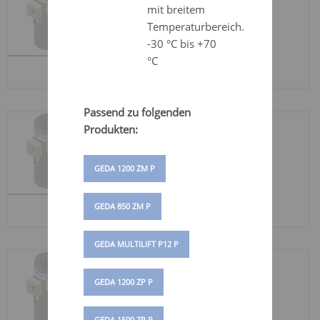
mit breitem
Art.-Nr. 01083
Temperaturbereich.
Kabeltopf mit
-30 °C bis +70
Schleppkabel 25 m
°C
Förderhöhe
Passend zu folgenden
KABELTOPF 50 M
Produkten:
Art.-Nr. 01084
GEDA 1200 ZM P
Kabeltopf mit
Schleppkabel 50 m
GEDA 850 ZM P
Förderhöhe
GEDA MULTILIFT P12 P
KABELTOPF 75 M
GEDA 1200 ZP P
Art.-Nr. 01085
Kabeltopf mit
GEDA 1500 ZP P