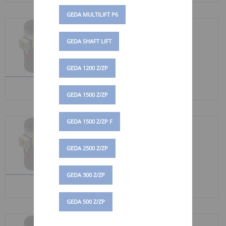
GEDA MULTILIFT P6
KABELTOPF 50 M
GEDA SHAFT LIFT
Art.-Nr. 01088
Kabeltopf mit
GEDA 1200 Z/ZP
Schleppkabel 50 m
Förderhöhe
GEDA 1500 Z/ZP
GEDA 1500 Z/ZP F
KABELTOPF 75 M
Art.-Nr. 01089
GEDA 2500 Z/ZP
Kabeltopf mit
Schleppkabel 75 m
GEDA 300 Z/ZP
Förderhöhe
GEDA 500 Z/ZP
KABELTOPF 100 M