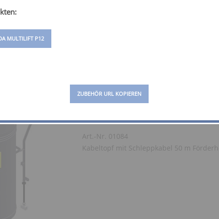
Kabeltopf mit Schleppkabel 25 m Förder
kten:
A MULTILIFT P12
ZUBEHÖR URL KOPIEREN
KABELTOPF 50 M
Art.-Nr. 01084
Kabeltopf mit Schleppkabel 50 m Förder