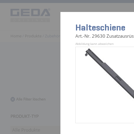
Produkte
Einsatzwelten
G
Halteschiene
Art.-Nr. 29630 Zusatzausrü
Home
/
Produkte
/ Zubehör
Abbildung kann abweichen
441 Zubehö
Alle Filter löschen
PRODUKT-TYP