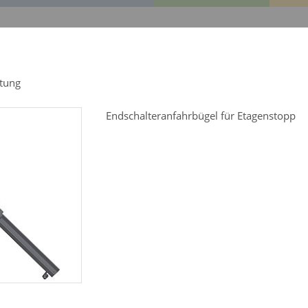
EDA Central
GEDA Original
Referenzen
Service
stung
Endschalteranfahrbügel für Etagenstopp
rteile für:
Alle Produkte
KABELTOPF 25 M
Art.-Nr. 01083