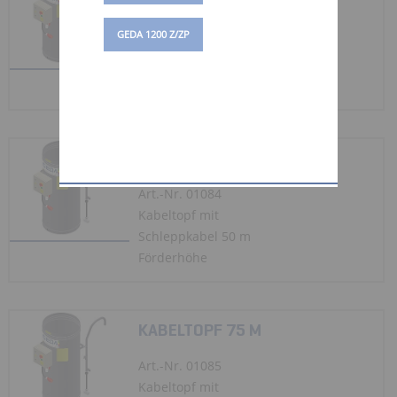
Art.-Nr. 01083
GEDA 1200 Z/ZP
Kabeltopf mit
Schleppkabel 25 m
Förderhöhe
KABELTOPF 50 M
Art.-Nr. 01084
Kabeltopf mit
Schleppkabel 50 m
Förderhöhe
KABELTOPF 75 M
Art.-Nr. 01085
Kabeltopf mit