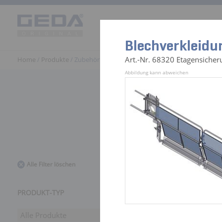
Produkte
Einsatzwelten
G
Blechverkleidu
Art.-Nr. 68320 Etagensiche
Home
/
Produkte
/ Zubehör
Abbildung kann abweichen
441 Zubehö
Alle Filter löschen
PRODUKT-TYP