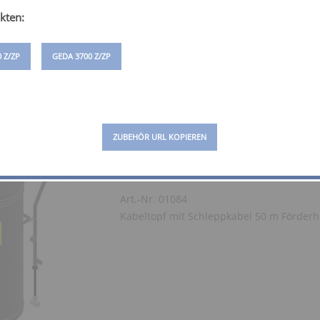
Kabeltopf mit Schleppkabel 25 m Förder
kten:
 Z/ZP
GEDA 3700 Z/ZP
ZUBEHÖR URL KOPIEREN
KABELTOPF 50 M
Art.-Nr. 01084
Kabeltopf mit Schleppkabel 50 m Förder