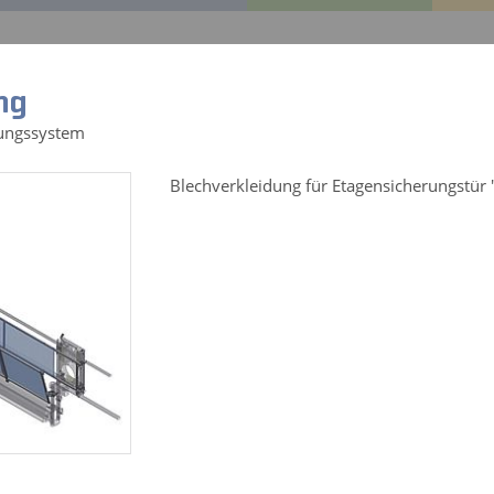
EDA Central
GEDA Original
Referenzen
Service
ng
rungssystem
Blechverkleidung für Etagensicherungstür
rteile für:
Alle Produkte
KABELTOPF 25 M
Art.-Nr. 01083