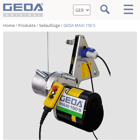
Home
/
Produkte
/
Seilaufzüge
/ GEDA MAXI 150 S